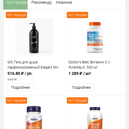
Хит продаж
Рекомендуем
Новинка
Хит продаж
Хит продаж
Glit, Гель для душа
Doctor's Best, Витамин С с
парфюмированный Elegant Mix
PureWay-C, 500 мг
с помпой дозатором, 500 мл
516.80 ₽
/ уп.
1 289 ₽
/ шт
646 ₽
Подробнее
Подробнее
Хит продаж
Хит продаж